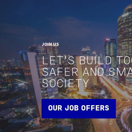
JOIN US
LET'S BUILD T
SAFER AND SM
SOCIETY
OUR JOB OFFERS