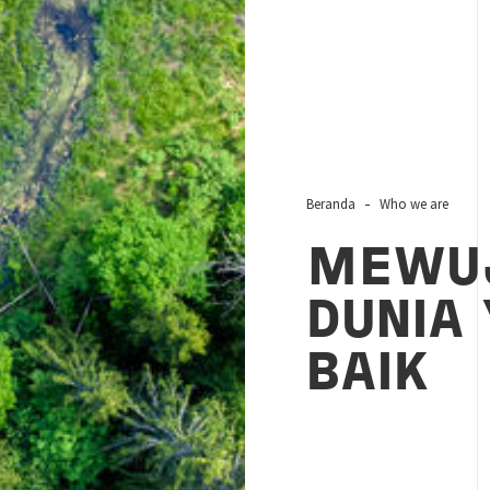
Beranda
Who we are
MEWU
DUNIA 
BAIK