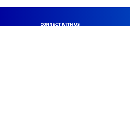
CONNECT WITH US
JOIN US
LET'S BUILD T
SAFER AND SM
SOCIETY